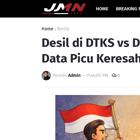
HOME
BREAKING 
Home
Berita
Desil di DTKS vs
Data Picu Keresa
Penulis
Admin
—
11:44:00 PM
0