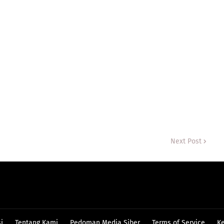
Next Post
i
Tentang Kami
Pedoman Media Siber
Terms of Service
Ke