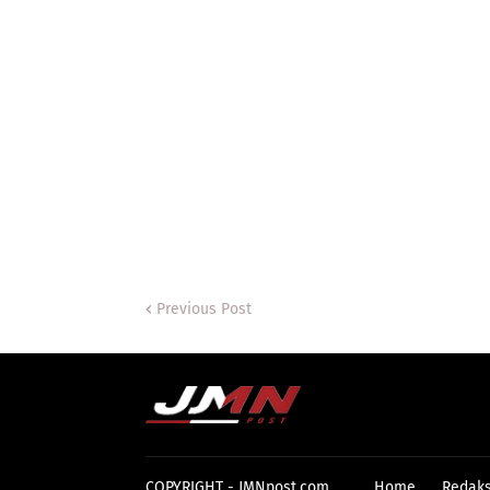
Previous Post
COPYRIGHT -
JMNpost.com
Home
Redaks