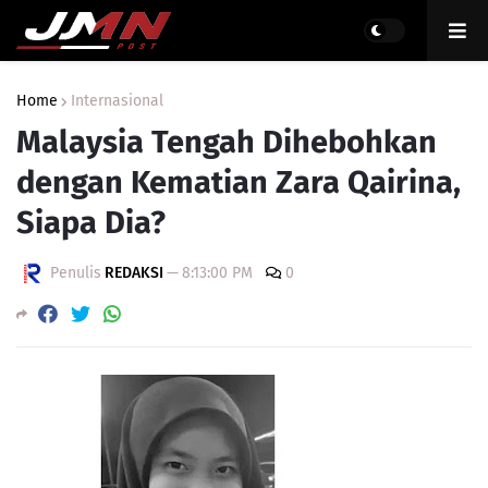
Home
Internasional
Malaysia Tengah Dihebohkan
dengan Kematian Zara Qairina,
Siapa Dia?
Penulis
REDAKSI
—
8:13:00 PM
0